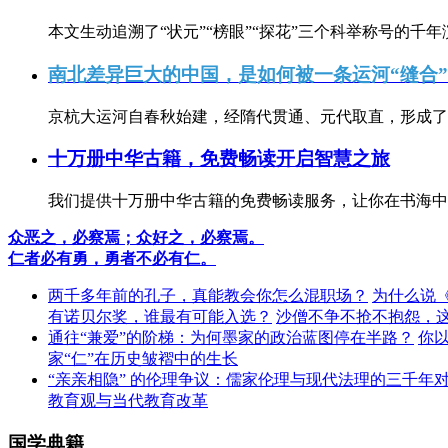
本文生动追溯了“状元”“榜眼”“探花”三个科举称号的千年
南北差异巨大的中国，是如何被一条运河“缝合
京杭大运河自春秋始建，经隋代贯通、元代取直，形成了连
十万册中华古籍，免费畅读开启智慧之旅
我们提供十万册中华古籍的免费畅读服务，让你在书海中
众恶之，必察焉；众好之，必察焉。
仁者必有勇，勇者不必有仁。
两千多年前的孔子，真能教会你怎么混职场？
为什么说
有诺贝尔奖，谁最有可能入选？
沙僧不争不抢不抱怨，
通往“兼爱”的阶梯：为何墨家的政治蓝图停在半路？
你
家“仁”在历史皱褶中的生长
“亲亲相隐” 的伦理争议：儒家伦理与现代法理的三千年
教育观与当代教育改革
国学典籍