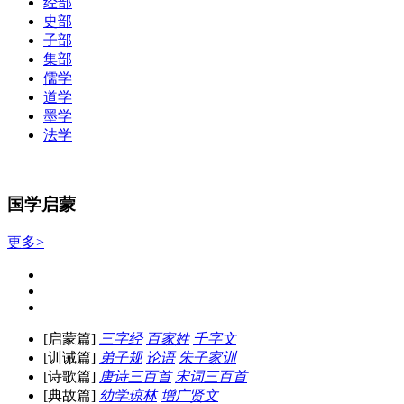
经部
史部
子部
集部
儒学
道学
墨学
法学
国学启蒙
更多>
[启蒙篇]
三字经
百家姓
千字文
[训诫篇]
弟子规
论语
朱子家训
[诗歌篇]
唐诗三百首
宋词三百首
[典故篇]
幼学琼林
增广贤文