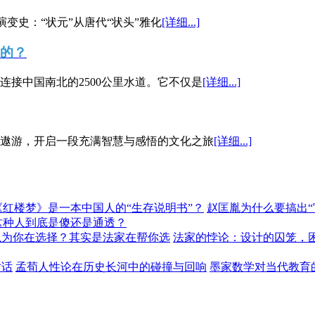
演变史：“状元”从唐代“状头”雅化
[详细...]
”的？
接中国南北的2500公里水道。它不仅是
[详细...]
遨游，开启一段充满智慧与感悟的文化之旅
[详细...]
《红楼梦》是一本中国人的“生存说明书”？
赵匡胤为什么要搞出
这种人到底是傻还是通透？
以为你在选择？其实是法家在帮你选
法家的悖论：设计的囚笼，
对话
孟荀人性论在历史长河中的碰撞与回响
墨家数学对当代教育