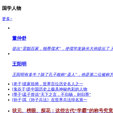
国学人物
更多>
董仲舒
提出“罢黜百家，独尊儒术”，使儒学发扬光大他提出了 
王阳明
王阳明有多牛？除了孔子敢称“圣人”，他是第二位被称为
[老子]道家祖师，世界百位历史名人之一
[鬼谷子]是中国历史上极具神秘色彩的人物
[墨子]孟子曾说“天下之言，不归杨，则归墨”
[孙子]其《孙子兵法》在世界兵法排名第一
状元、榜眼、探花：这些古代“学霸”的称号究