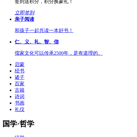
签到送积分，积分换豪礼！
立即签到
亲子阅读
和孩子一起共读一本好书！
仁、义、礼、智、信
儒家文化可以传承2500年，是有道理的。
启蒙
经书
诸子
百家
古籍
诗词
书画
礼仪
国学·哲学