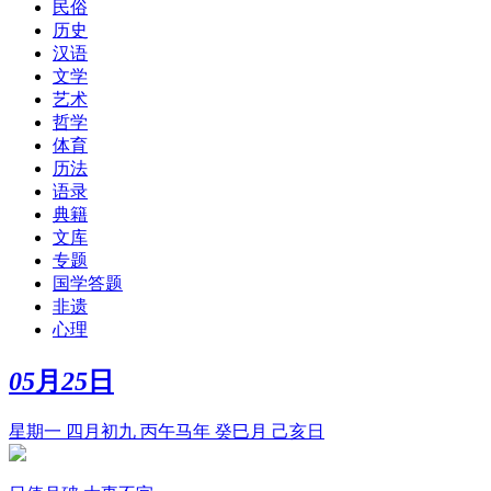
民俗
历史
汉语
文学
艺术
哲学
体育
历法
语录
典籍
文库
专题
国学答题
非遗
心理
05
月
25
日
星期一 四月初九 丙午马年 癸巳月 己亥日