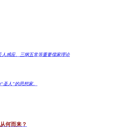
天人感应、三纲五常等重要儒家理论
“圣人”的思想家。
竟从何而来？