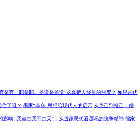
“官是官、职是职、差遣是差遣”这套把人绕晕的制度？
如果古代
困住了谁？
墨家“非命”思想给现代人的启示
从克己到推己：儒
的影响
“我命由我不由天”：从道家思想看哪吒的抗争精神
儒家