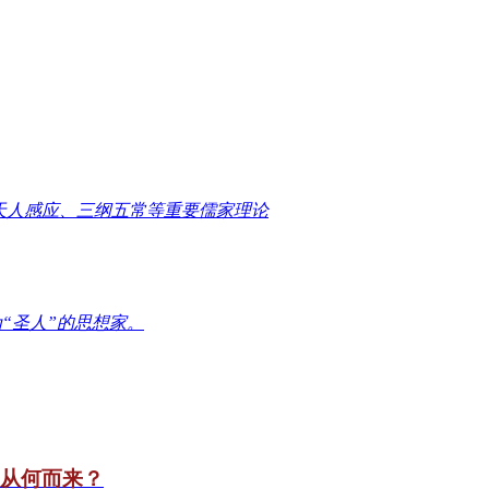
天人感应、三纲五常等重要儒家理论
“圣人”的思想家。
竟从何而来？