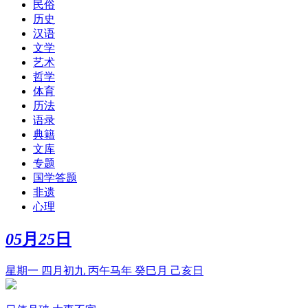
民俗
历史
汉语
文学
艺术
哲学
体育
历法
语录
典籍
文库
专题
国学答题
非遗
心理
05
月
25
日
星期一 四月初九 丙午马年 癸巳月 己亥日