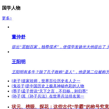
国学人物
更多>
董仲舒
提出“罢黜百家，独尊儒术”，使儒学发扬光大他提出了 
王阳明
王阳明有多牛？除了孔子敢称“圣人”，他是第二位被称为
[老子]道家祖师，世界百位历史名人之一
[鬼谷子]是中国历史上极具神秘色彩的人物
[墨子]孟子曾说“天下之言，不归杨，则归墨”
[孙子]其《孙子兵法》在世界兵法排名第一
状元、榜眼、探花：这些古代“学霸”的称号究