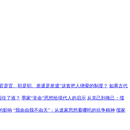
“官是官、职是职、差遣是差遣”这套把人绕晕的制度？
如果古代
困住了谁？
墨家“非命”思想给现代人的启示
从克己到推己：儒
的影响
“我命由我不由天”：从道家思想看哪吒的抗争精神
儒家