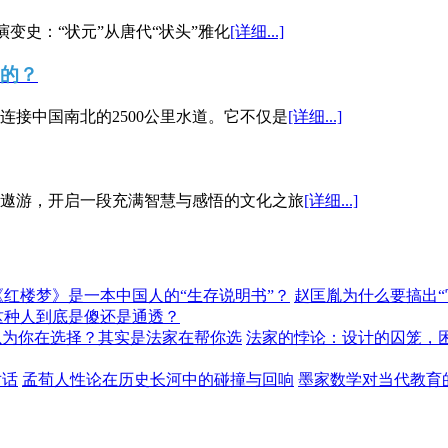
演变史：“状元”从唐代“状头”雅化
[详细...]
”的？
接中国南北的2500公里水道。它不仅是
[详细...]
遨游，开启一段充满智慧与感悟的文化之旅
[详细...]
《红楼梦》是一本中国人的“生存说明书”？
赵匡胤为什么要搞出
这种人到底是傻还是通透？
以为你在选择？其实是法家在帮你选
法家的悖论：设计的囚笼，
对话
孟荀人性论在历史长河中的碰撞与回响
墨家数学对当代教育