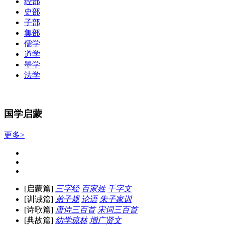
经部
史部
子部
集部
儒学
道学
墨学
法学
国学启蒙
更多>
[启蒙篇]
三字经
百家姓
千字文
[训诫篇]
弟子规
论语
朱子家训
[诗歌篇]
唐诗三百首
宋词三百首
[典故篇]
幼学琼林
增广贤文