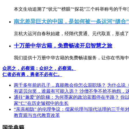
本文生动追溯了“状元”“榜眼”“探花”三个科举称号的千年
南北差异巨大的中国，是如何被一条运河“缝合
京杭大运河自春秋始建，经隋代贯通、元代取直，形成了连
十万册中华古籍，免费畅读开启智慧之旅
我们提供十万册中华古籍的免费畅读服务，让你在书海中
众恶之，必察焉；众好之，必察焉。
仁者必有勇，勇者不必有仁。
两千多年前的孔子，真能教会你怎么混职场？
为什么说
有诺贝尔奖，谁最有可能入选？
沙僧不争不抢不抱怨，
通往“兼爱”的阶梯：为何墨家的政治蓝图停在半路？
你
家“仁”在历史皱褶中的生长
“亲亲相隐” 的伦理争议：儒家伦理与现代法理的三千年
教育观与当代教育改革
国学典籍