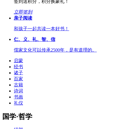
签到送积分，积分换豪礼！
立即签到
亲子阅读
和孩子一起共读一本好书！
仁、义、礼、智、信
儒家文化可以传承2500年，是有道理的。
启蒙
经书
诸子
百家
古籍
诗词
书画
礼仪
国学·哲学