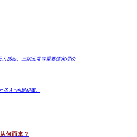
天人感应、三纲五常等重要儒家理论
“圣人”的思想家。
竟从何而来？