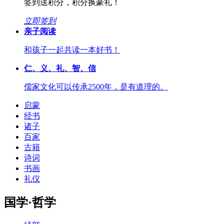
签到送积分，积分换豪礼！
立即签到
亲子阅读
和孩子一起共读一本好书！
仁、义、礼、智、信
儒家文化可以传承2500年，是有道理的。
启蒙
经书
诸子
百家
古籍
诗词
书画
礼仪
国学·哲学