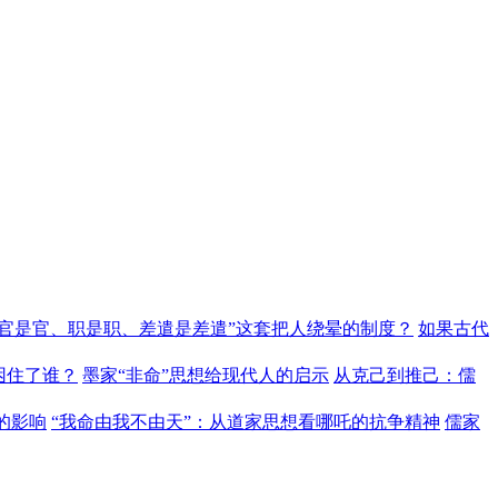
“官是官、职是职、差遣是差遣”这套把人绕晕的制度？
如果古代
困住了谁？
墨家“非命”思想给现代人的启示
从克己到推己：儒
的影响
“我命由我不由天”：从道家思想看哪吒的抗争精神
儒家