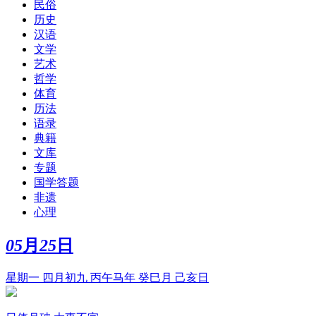
民俗
历史
汉语
文学
艺术
哲学
体育
历法
语录
典籍
文库
专题
国学答题
非遗
心理
05
月
25
日
星期一 四月初九 丙午马年 癸巳月 己亥日