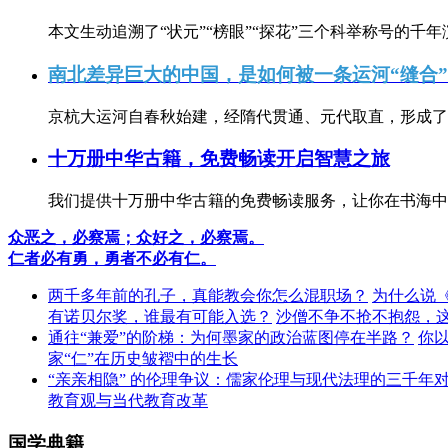
本文生动追溯了“状元”“榜眼”“探花”三个科举称号的千年
南北差异巨大的中国，是如何被一条运河“缝合
京杭大运河自春秋始建，经隋代贯通、元代取直，形成了连
十万册中华古籍，免费畅读开启智慧之旅
我们提供十万册中华古籍的免费畅读服务，让你在书海中
众恶之，必察焉；众好之，必察焉。
仁者必有勇，勇者不必有仁。
两千多年前的孔子，真能教会你怎么混职场？
为什么说
有诺贝尔奖，谁最有可能入选？
沙僧不争不抢不抱怨，
通往“兼爱”的阶梯：为何墨家的政治蓝图停在半路？
你
家“仁”在历史皱褶中的生长
“亲亲相隐” 的伦理争议：儒家伦理与现代法理的三千年
教育观与当代教育改革
国学典籍