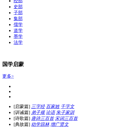
经部
史部
子部
集部
儒学
道学
墨学
法学
国学启蒙
更多>
[启蒙篇]
三字经
百家姓
千字文
[训诫篇]
弟子规
论语
朱子家训
[诗歌篇]
唐诗三百首
宋词三百首
[典故篇]
幼学琼林
增广贤文