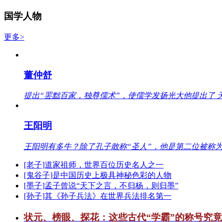
国学人物
更多>
董仲舒
提出“罢黜百家，独尊儒术”，使儒学发扬光大他提出了 
王阳明
王阳明有多牛？除了孔子敢称“圣人”，他是第二位被称为
[老子]道家祖师，世界百位历史名人之一
[鬼谷子]是中国历史上极具神秘色彩的人物
[墨子]孟子曾说“天下之言，不归杨，则归墨”
[孙子]其《孙子兵法》在世界兵法排名第一
状元、榜眼、探花：这些古代“学霸”的称号究