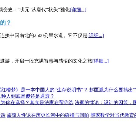
演变史：“状元”从唐代“状头”雅化
[详细...]
”的？
接中国南北的2500公里水道。它不仅是
[详细...]
遨游，开启一段充满智慧与感悟的文化之旅
[详细...]
《红楼梦》是一本中国人的“生存说明书”？
赵匡胤为什么要搞出
这种人到底是傻还是通透？
以为你在选择？其实是法家在帮你选
法家的悖论：设计的囚笼，
对话
孟荀人性论在历史长河中的碰撞与回响
墨家数学对当代教育