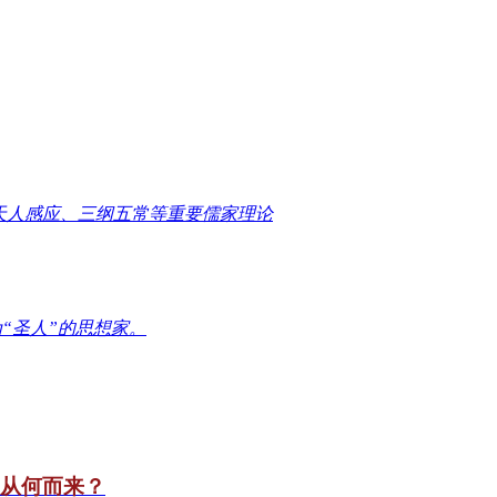
天人感应、三纲五常等重要儒家理论
“圣人”的思想家。
竟从何而来？