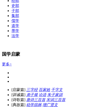
经部
史部
子部
集部
儒学
道学
墨学
法学
国学启蒙
更多>
[启蒙篇]
三字经
百家姓
千字文
[训诫篇]
弟子规
论语
朱子家训
[诗歌篇]
唐诗三百首
宋词三百首
[典故篇]
幼学琼林
增广贤文