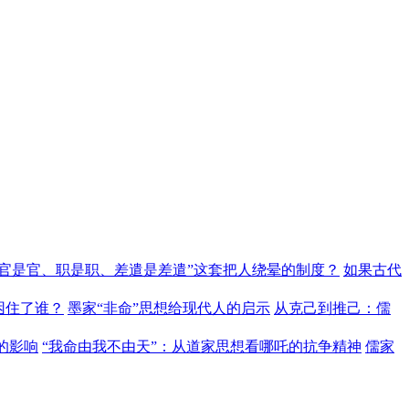
“官是官、职是职、差遣是差遣”这套把人绕晕的制度？
如果古代
困住了谁？
墨家“非命”思想给现代人的启示
从克己到推己：儒
的影响
“我命由我不由天”：从道家思想看哪吒的抗争精神
儒家