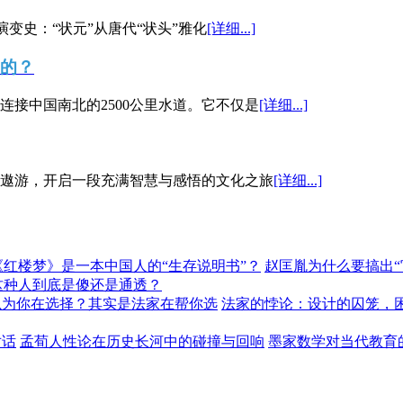
演变史：“状元”从唐代“状头”雅化
[详细...]
”的？
接中国南北的2500公里水道。它不仅是
[详细...]
遨游，开启一段充满智慧与感悟的文化之旅
[详细...]
《红楼梦》是一本中国人的“生存说明书”？
赵匡胤为什么要搞出
这种人到底是傻还是通透？
以为你在选择？其实是法家在帮你选
法家的悖论：设计的囚笼，
对话
孟荀人性论在历史长河中的碰撞与回响
墨家数学对当代教育