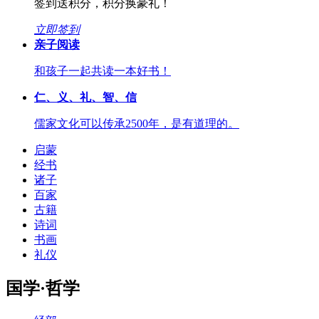
签到送积分，积分换豪礼！
立即签到
亲子阅读
和孩子一起共读一本好书！
仁、义、礼、智、信
儒家文化可以传承2500年，是有道理的。
启蒙
经书
诸子
百家
古籍
诗词
书画
礼仪
国学·哲学