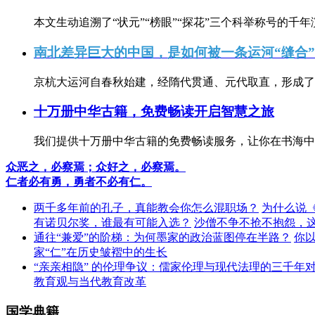
本文生动追溯了“状元”“榜眼”“探花”三个科举称号的千年
南北差异巨大的中国，是如何被一条运河“缝合
京杭大运河自春秋始建，经隋代贯通、元代取直，形成了连
十万册中华古籍，免费畅读开启智慧之旅
我们提供十万册中华古籍的免费畅读服务，让你在书海中
众恶之，必察焉；众好之，必察焉。
仁者必有勇，勇者不必有仁。
两千多年前的孔子，真能教会你怎么混职场？
为什么说
有诺贝尔奖，谁最有可能入选？
沙僧不争不抢不抱怨，
通往“兼爱”的阶梯：为何墨家的政治蓝图停在半路？
你
家“仁”在历史皱褶中的生长
“亲亲相隐” 的伦理争议：儒家伦理与现代法理的三千年
教育观与当代教育改革
国学典籍