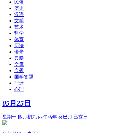
民俗
历史
汉语
文学
艺术
哲学
体育
历法
语录
典籍
文库
专题
国学答题
非遗
心理
05
月
25
日
星期一 四月初九 丙午马年 癸巳月 己亥日