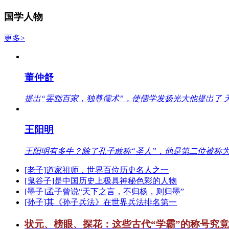
国学人物
更多>
董仲舒
提出“罢黜百家，独尊儒术”，使儒学发扬光大他提出了 
王阳明
王阳明有多牛？除了孔子敢称“圣人”，他是第二位被称为
[老子]道家祖师，世界百位历史名人之一
[鬼谷子]是中国历史上极具神秘色彩的人物
[墨子]孟子曾说“天下之言，不归杨，则归墨”
[孙子]其《孙子兵法》在世界兵法排名第一
状元、榜眼、探花：这些古代“学霸”的称号究