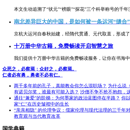
本文生动追溯了“状元”“榜眼”“探花”三个科举称号的千年
南北差异巨大的中国，是如何被一条运河“缝合
京杭大运河自春秋始建，经隋代贯通、元代取直，形成了连
十万册中华古籍，免费畅读开启智慧之旅
我们提供十万册中华古籍的免费畅读服务，让你在书海中
众恶之，必察焉；众好之，必察焉。
仁者必有勇，勇者不必有仁。
两千多年前的孔子，真能教会你怎么混职场？
为什么说
有诺贝尔奖，谁最有可能入选？
沙僧不争不抢不抱怨，
通往“兼爱”的阶梯：为何墨家的政治蓝图停在半路？
你
家“仁”在历史皱褶中的生长
“亲亲相隐” 的伦理争议：儒家伦理与现代法理的三千年
教育观与当代教育改革
国学典籍