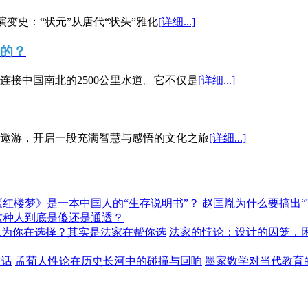
演变史：“状元”从唐代“状头”雅化
[详细...]
”的？
接中国南北的2500公里水道。它不仅是
[详细...]
遨游，开启一段充满智慧与感悟的文化之旅
[详细...]
《红楼梦》是一本中国人的“生存说明书”？
赵匡胤为什么要搞出
这种人到底是傻还是通透？
以为你在选择？其实是法家在帮你选
法家的悖论：设计的囚笼，
对话
孟荀人性论在历史长河中的碰撞与回响
墨家数学对当代教育