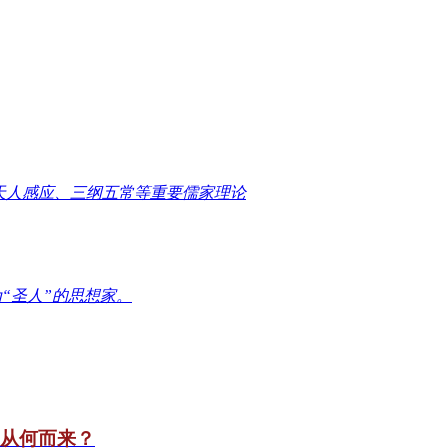
天人感应、三纲五常等重要儒家理论
“圣人”的思想家。
竟从何而来？