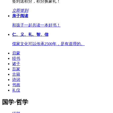
签到送积分，积分换豪礼！
立即签到
亲子阅读
和孩子一起共读一本好书！
仁、义、礼、智、信
儒家文化可以传承2500年，是有道理的。
启蒙
经书
诸子
百家
古籍
诗词
书画
礼仪
国学·哲学