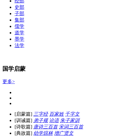
经部
史部
子部
集部
儒学
道学
墨学
法学
国学启蒙
更多>
[启蒙篇]
三字经
百家姓
千字文
[训诫篇]
弟子规
论语
朱子家训
[诗歌篇]
唐诗三百首
宋词三百首
[典故篇]
幼学琼林
增广贤文