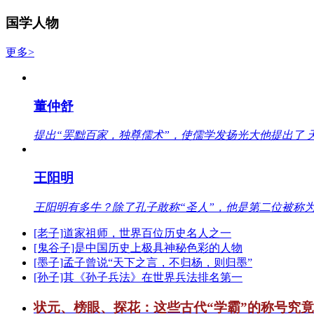
国学人物
更多>
董仲舒
提出“罢黜百家，独尊儒术”，使儒学发扬光大他提出了 
王阳明
王阳明有多牛？除了孔子敢称“圣人”，他是第二位被称为
[老子]道家祖师，世界百位历史名人之一
[鬼谷子]是中国历史上极具神秘色彩的人物
[墨子]孟子曾说“天下之言，不归杨，则归墨”
[孙子]其《孙子兵法》在世界兵法排名第一
状元、榜眼、探花：这些古代“学霸”的称号究