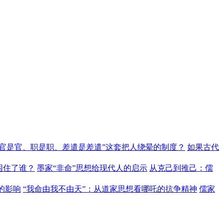
“官是官、职是职、差遣是差遣”这套把人绕晕的制度？
如果古代
困住了谁？
墨家“非命”思想给现代人的启示
从克己到推己：儒
的影响
“我命由我不由天”：从道家思想看哪吒的抗争精神
儒家