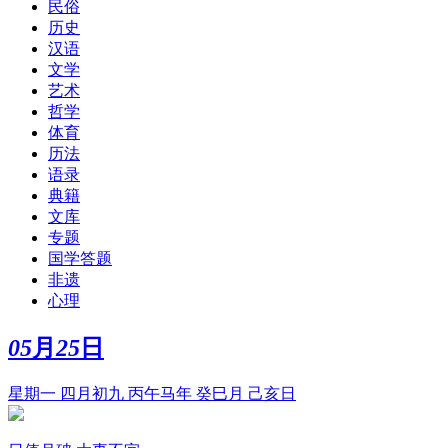
民俗
历史
汉语
文学
艺术
哲学
体育
历法
语录
典籍
文库
专题
国学答题
非遗
心理
05
月
25
日
星期一 四月初九 丙午马年 癸巳月 己亥日