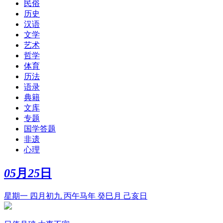
民俗
历史
汉语
文学
艺术
哲学
体育
历法
语录
典籍
文库
专题
国学答题
非遗
心理
05
月
25
日
星期一 四月初九 丙午马年 癸巳月 己亥日