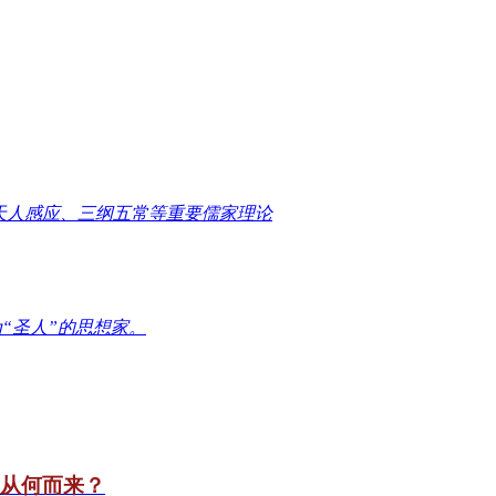
天人感应、三纲五常等重要儒家理论
“圣人”的思想家。
竟从何而来？