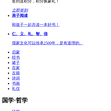
签到送积分，积分换豪礼！
立即签到
亲子阅读
和孩子一起共读一本好书！
仁、义、礼、智、信
儒家文化可以传承2500年，是有道理的。
启蒙
经书
诸子
百家
古籍
诗词
书画
礼仪
国学·哲学