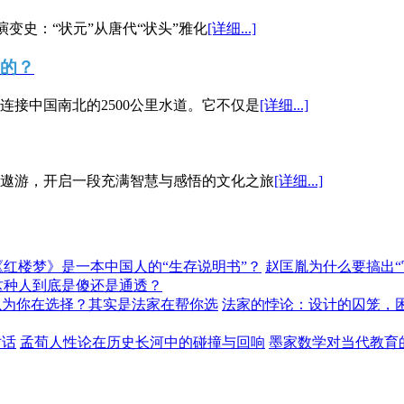
演变史：“状元”从唐代“状头”雅化
[详细...]
”的？
接中国南北的2500公里水道。它不仅是
[详细...]
遨游，开启一段充满智慧与感悟的文化之旅
[详细...]
《红楼梦》是一本中国人的“生存说明书”？
赵匡胤为什么要搞出
这种人到底是傻还是通透？
以为你在选择？其实是法家在帮你选
法家的悖论：设计的囚笼，
对话
孟荀人性论在历史长河中的碰撞与回响
墨家数学对当代教育