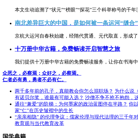
本文生动追溯了“状元”“榜眼”“探花”三个科举称号的千年
南北差异巨大的中国，是如何被一条运河“缝合
京杭大运河自春秋始建，经隋代贯通、元代取直，形成了连
十万册中华古籍，免费畅读开启智慧之旅
我们提供十万册中华古籍的免费畅读服务，让你在书海中
众恶之，必察焉；众好之，必察焉。
仁者必有勇，勇者不必有仁。
两千多年前的孔子，真能教会你怎么混职场？
为什么说
有诺贝尔奖，谁最有可能入选？
沙僧不争不抢不抱怨，
通往“兼爱”的阶梯：为何墨家的政治蓝图停在半路？
你
家“仁”在历史皱褶中的生长
“亲亲相隐” 的伦理争议：儒家伦理与现代法理的三千年
教育观与当代教育改革
国学典籍