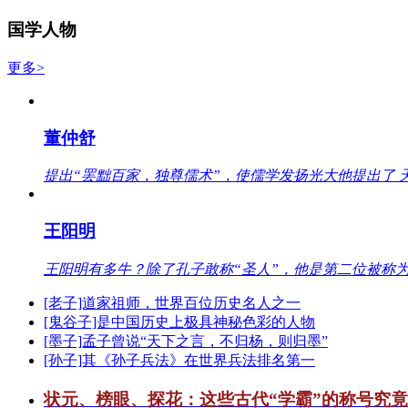
国学人物
更多>
董仲舒
提出“罢黜百家，独尊儒术”，使儒学发扬光大他提出了 
王阳明
王阳明有多牛？除了孔子敢称“圣人”，他是第二位被称为
[老子]道家祖师，世界百位历史名人之一
[鬼谷子]是中国历史上极具神秘色彩的人物
[墨子]孟子曾说“天下之言，不归杨，则归墨”
[孙子]其《孙子兵法》在世界兵法排名第一
状元、榜眼、探花：这些古代“学霸”的称号究