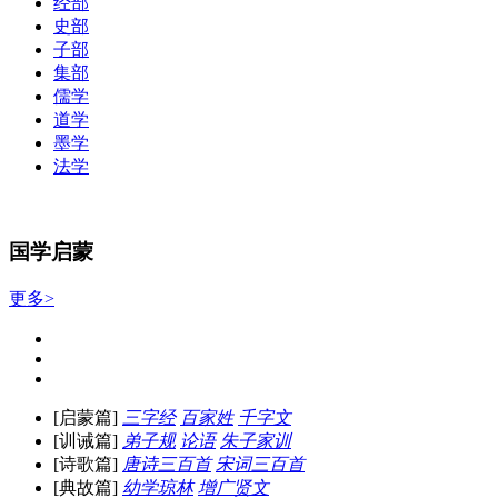
经部
史部
子部
集部
儒学
道学
墨学
法学
国学启蒙
更多>
[启蒙篇]
三字经
百家姓
千字文
[训诫篇]
弟子规
论语
朱子家训
[诗歌篇]
唐诗三百首
宋词三百首
[典故篇]
幼学琼林
增广贤文