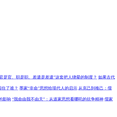
“官是官、职是职、差遣是差遣”这套把人绕晕的制度？
如果古代
困住了谁？
墨家“非命”思想给现代人的启示
从克己到推己：儒
的影响
“我命由我不由天”：从道家思想看哪吒的抗争精神
儒家