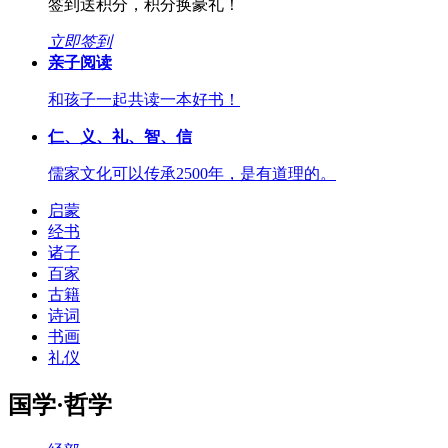
签到送积分，积分换豪礼！
立即签到
亲子阅读
和孩子一起共读一本好书！
仁、义、礼、智、信
儒家文化可以传承2500年，是有道理的。
启蒙
经书
诸子
百家
古籍
诗词
书画
礼仪
国学·哲学