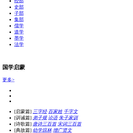
经部
史部
子部
集部
儒学
道学
墨学
法学
国学启蒙
更多>
[启蒙篇]
三字经
百家姓
千字文
[训诫篇]
弟子规
论语
朱子家训
[诗歌篇]
唐诗三百首
宋词三百首
[典故篇]
幼学琼林
增广贤文