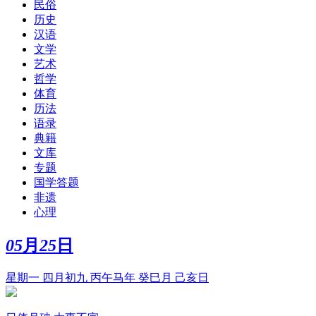
民俗
历史
汉语
文学
艺术
哲学
体育
历法
语录
典籍
文库
专题
国学答题
非遗
心理
05
月
25
日
星期一 四月初九 丙午马年 癸巳月 己亥日