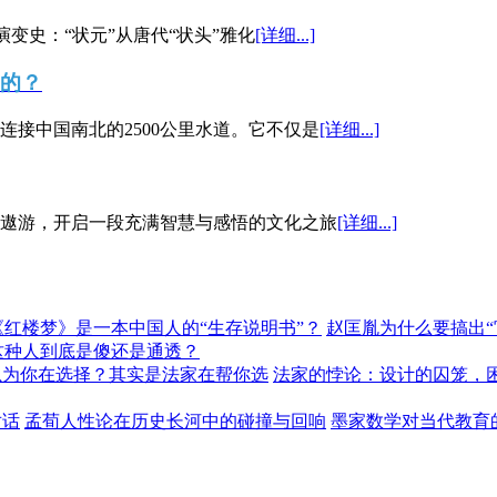
演变史：“状元”从唐代“状头”雅化
[详细...]
”的？
接中国南北的2500公里水道。它不仅是
[详细...]
遨游，开启一段充满智慧与感悟的文化之旅
[详细...]
《红楼梦》是一本中国人的“生存说明书”？
赵匡胤为什么要搞出
这种人到底是傻还是通透？
以为你在选择？其实是法家在帮你选
法家的悖论：设计的囚笼，
对话
孟荀人性论在历史长河中的碰撞与回响
墨家数学对当代教育