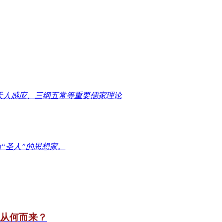
天人感应、三纲五常等重要儒家理论
“圣人”的思想家。
竟从何而来？