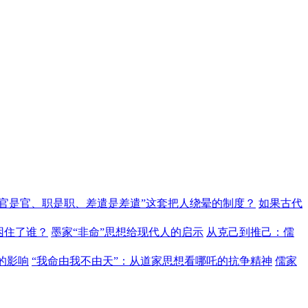
“官是官、职是职、差遣是差遣”这套把人绕晕的制度？
如果古代
困住了谁？
墨家“非命”思想给现代人的启示
从克己到推己：儒
的影响
“我命由我不由天”：从道家思想看哪吒的抗争精神
儒家