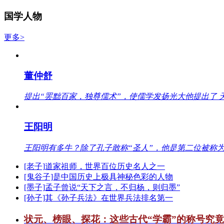
国学人物
更多>
董仲舒
提出“罢黜百家，独尊儒术”，使儒学发扬光大他提出了 
王阳明
王阳明有多牛？除了孔子敢称“圣人”，他是第二位被称为
[老子]道家祖师，世界百位历史名人之一
[鬼谷子]是中国历史上极具神秘色彩的人物
[墨子]孟子曾说“天下之言，不归杨，则归墨”
[孙子]其《孙子兵法》在世界兵法排名第一
状元、榜眼、探花：这些古代“学霸”的称号究