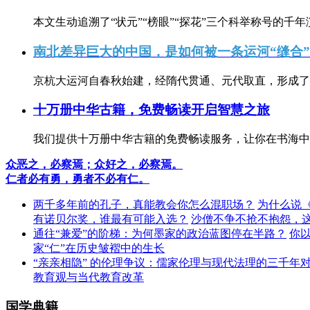
本文生动追溯了“状元”“榜眼”“探花”三个科举称号的千年
南北差异巨大的中国，是如何被一条运河“缝合
京杭大运河自春秋始建，经隋代贯通、元代取直，形成了连
十万册中华古籍，免费畅读开启智慧之旅
我们提供十万册中华古籍的免费畅读服务，让你在书海中
众恶之，必察焉；众好之，必察焉。
仁者必有勇，勇者不必有仁。
两千多年前的孔子，真能教会你怎么混职场？
为什么说
有诺贝尔奖，谁最有可能入选？
沙僧不争不抢不抱怨，
通往“兼爱”的阶梯：为何墨家的政治蓝图停在半路？
你
家“仁”在历史皱褶中的生长
“亲亲相隐” 的伦理争议：儒家伦理与现代法理的三千年
教育观与当代教育改革
国学典籍