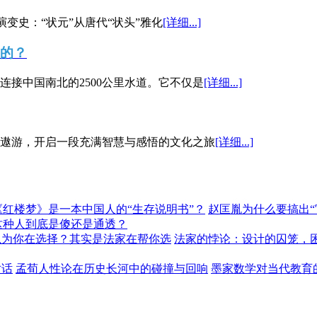
演变史：“状元”从唐代“状头”雅化
[详细...]
”的？
接中国南北的2500公里水道。它不仅是
[详细...]
遨游，开启一段充满智慧与感悟的文化之旅
[详细...]
《红楼梦》是一本中国人的“生存说明书”？
赵匡胤为什么要搞出
这种人到底是傻还是通透？
以为你在选择？其实是法家在帮你选
法家的悖论：设计的囚笼，
对话
孟荀人性论在历史长河中的碰撞与回响
墨家数学对当代教育