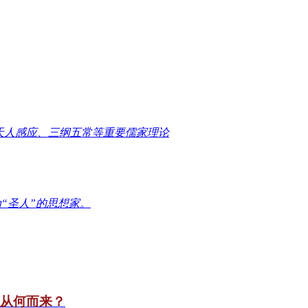
天人感应、三纲五常等重要儒家理论
“圣人”的思想家。
竟从何而来？