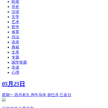
民俗
历史
汉语
文学
艺术
哲学
体育
历法
语录
典籍
文库
专题
国学答题
非遗
心理
05
月
25
日
星期一 四月初九 丙午马年 癸巳月 己亥日