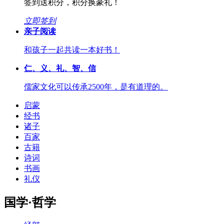
签到送积分，积分换豪礼！
立即签到
亲子阅读
和孩子一起共读一本好书！
仁、义、礼、智、信
儒家文化可以传承2500年，是有道理的。
启蒙
经书
诸子
百家
古籍
诗词
书画
礼仪
国学·哲学