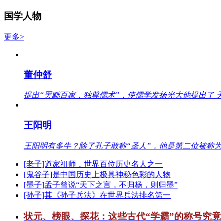
国学人物
更多>
董仲舒
提出“罢黜百家，独尊儒术”，使儒学发扬光大他提出了 
王阳明
王阳明有多牛？除了孔子敢称“圣人”，他是第二位被称为
[老子]道家祖师，世界百位历史名人之一
[鬼谷子]是中国历史上极具神秘色彩的人物
[墨子]孟子曾说“天下之言，不归杨，则归墨”
[孙子]其《孙子兵法》在世界兵法排名第一
状元、榜眼、探花：这些古代“学霸”的称号究