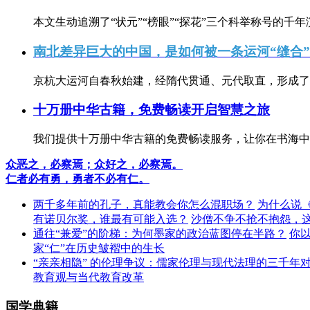
本文生动追溯了“状元”“榜眼”“探花”三个科举称号的千年
南北差异巨大的中国，是如何被一条运河“缝合
京杭大运河自春秋始建，经隋代贯通、元代取直，形成了连
十万册中华古籍，免费畅读开启智慧之旅
我们提供十万册中华古籍的免费畅读服务，让你在书海中
众恶之，必察焉；众好之，必察焉。
仁者必有勇，勇者不必有仁。
两千多年前的孔子，真能教会你怎么混职场？
为什么说
有诺贝尔奖，谁最有可能入选？
沙僧不争不抢不抱怨，
通往“兼爱”的阶梯：为何墨家的政治蓝图停在半路？
你
家“仁”在历史皱褶中的生长
“亲亲相隐” 的伦理争议：儒家伦理与现代法理的三千年
教育观与当代教育改革
国学典籍