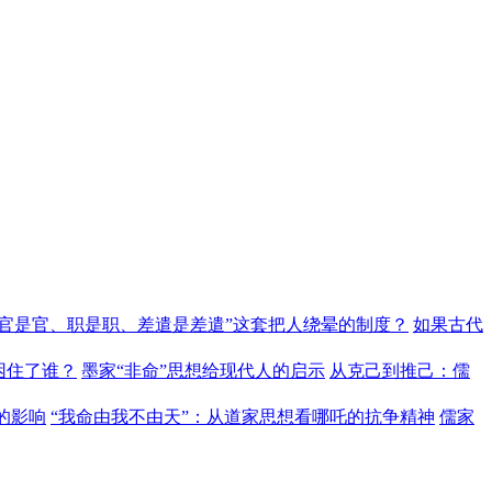
“官是官、职是职、差遣是差遣”这套把人绕晕的制度？
如果古代
困住了谁？
墨家“非命”思想给现代人的启示
从克己到推己：儒
的影响
“我命由我不由天”：从道家思想看哪吒的抗争精神
儒家