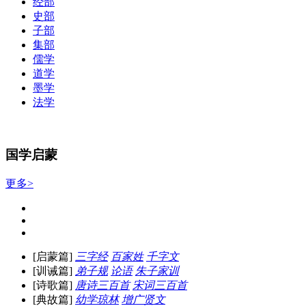
经部
史部
子部
集部
儒学
道学
墨学
法学
国学启蒙
更多>
[启蒙篇]
三字经
百家姓
千字文
[训诫篇]
弟子规
论语
朱子家训
[诗歌篇]
唐诗三百首
宋词三百首
[典故篇]
幼学琼林
增广贤文