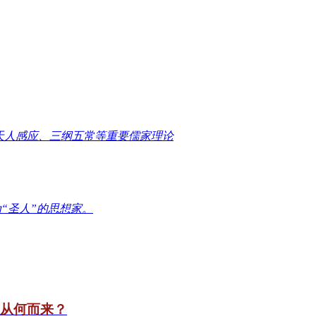
天人感应、三纲五常等重要儒家理论
“圣人”的思想家。
竟从何而来？