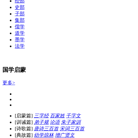
经部
史部
子部
集部
儒学
道学
墨学
法学
国学启蒙
更多>
[启蒙篇]
三字经
百家姓
千字文
[训诫篇]
弟子规
论语
朱子家训
[诗歌篇]
唐诗三百首
宋词三百首
[典故篇]
幼学琼林
增广贤文