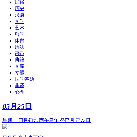
民俗
历史
汉语
文学
艺术
哲学
体育
历法
语录
典籍
文库
专题
国学答题
非遗
心理
05
月
25
日
星期一 四月初九 丙午马年 癸巳月 己亥日