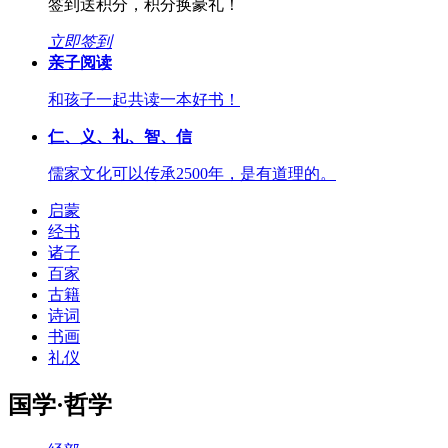
签到送积分，积分换豪礼！
立即签到
亲子阅读
和孩子一起共读一本好书！
仁、义、礼、智、信
儒家文化可以传承2500年，是有道理的。
启蒙
经书
诸子
百家
古籍
诗词
书画
礼仪
国学·哲学