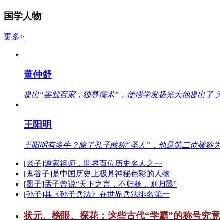
国学人物
更多>
董仲舒
提出“罢黜百家，独尊儒术”，使儒学发扬光大他提出了 
王阳明
王阳明有多牛？除了孔子敢称“圣人”，他是第二位被称为
[老子]道家祖师，世界百位历史名人之一
[鬼谷子]是中国历史上极具神秘色彩的人物
[墨子]孟子曾说“天下之言，不归杨，则归墨”
[孙子]其《孙子兵法》在世界兵法排名第一
状元、榜眼、探花：这些古代“学霸”的称号究