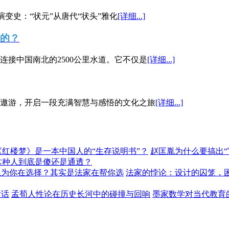
演变史：“状元”从唐代“状头”雅化
[详细...]
”的？
接中国南北的2500公里水道。它不仅是
[详细...]
遨游，开启一段充满智慧与感悟的文化之旅
[详细...]
《红楼梦》是一本中国人的“生存说明书”？
赵匡胤为什么要搞出
这种人到底是傻还是通透？
以为你在选择？其实是法家在帮你选
法家的悖论：设计的囚笼，
对话
孟荀人性论在历史长河中的碰撞与回响
墨家数学对当代教育