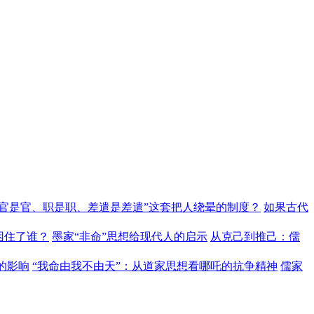
“官是官、职是职、差遣是差遣”这套把人绕晕的制度？
如果古代
困住了谁？
墨家“非命”思想给现代人的启示
从克己到推己：儒
的影响
“我命由我不由天”：从道家思想看哪吒的抗争精神
儒家