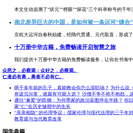
本文生动追溯了“状元”“榜眼”“探花”三个科举称号的千年
南北差异巨大的中国，是如何被一条运河“缝合
京杭大运河自春秋始建，经隋代贯通、元代取直，形成了连
十万册中华古籍，免费畅读开启智慧之旅
我们提供十万册中华古籍的免费畅读服务，让你在书海中
众恶之，必察焉；众好之，必察焉。
仁者必有勇，勇者不必有仁。
两千多年前的孔子，真能教会你怎么混职场？
为什么说
有诺贝尔奖，谁最有可能入选？
沙僧不争不抢不抱怨，
通往“兼爱”的阶梯：为何墨家的政治蓝图停在半路？
你
家“仁”在历史皱褶中的生长
“亲亲相隐” 的伦理争议：儒家伦理与现代法理的三千年
教育观与当代教育改革
国学典籍