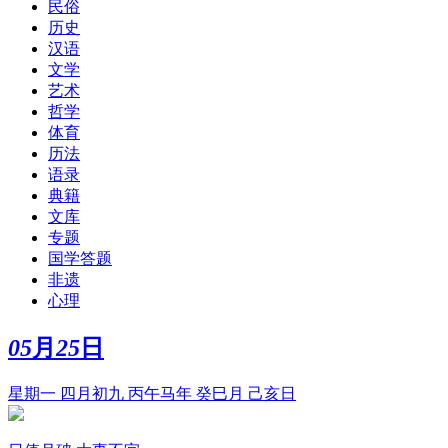
民俗
历史
汉语
文学
艺术
哲学
体育
历法
语录
典籍
文库
专题
国学答题
非遗
心理
05
月
25
日
星期一 四月初九 丙午马年 癸巳月 己亥日