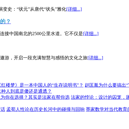
演变史：“状元”从唐代“状头”雅化
[详细...]
”的？
接中国南北的2500公里水道。它不仅是
[详细...]
遨游，开启一段充满智慧与感悟的文化之旅
[详细...]
《红楼梦》是一本中国人的“生存说明书”？
赵匡胤为什么要搞出
这种人到底是傻还是通透？
以为你在选择？其实是法家在帮你选
法家的悖论：设计的囚笼，
对话
孟荀人性论在历史长河中的碰撞与回响
墨家数学对当代教育