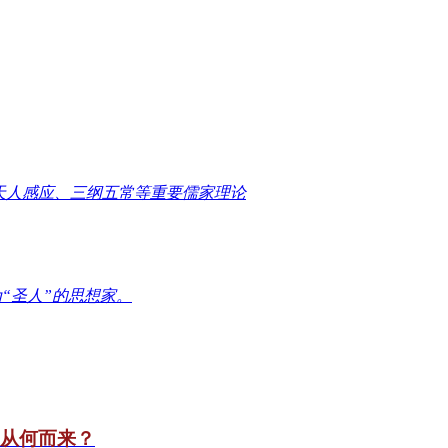
天人感应、三纲五常等重要儒家理论
“圣人”的思想家。
竟从何而来？