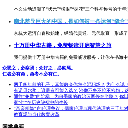
本文生动追溯了“状元”“榜眼”“探花”三个科举称号的千年
南北差异巨大的中国，是如何被一条运河“缝合
京杭大运河自春秋始建，经隋代贯通、元代取直，形成了连
十万册中华古籍，免费畅读开启智慧之旅
我们提供十万册中华古籍的免费畅读服务，让你在书海中
众恶之，必察焉；众好之，必察焉。
仁者必有勇，勇者不必有仁。
两千多年前的孔子，真能教会你怎么混职场？
为什么说
有诺贝尔奖，谁最有可能入选？
沙僧不争不抢不抱怨，
通往“兼爱”的阶梯：为何墨家的政治蓝图停在半路？
你
家“仁”在历史皱褶中的生长
“亲亲相隐” 的伦理争议：儒家伦理与现代法理的三千年
教育观与当代教育改革
国学典籍