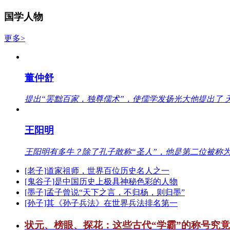
国学人物
更多>
董仲舒
提出“罢黜百家，独尊儒术”，使儒学发扬光大他提出了 
王阳明
王阳明有多牛？除了孔子敢称“圣人”，他是第二位被称为
[老子]道家祖师，世界百位历史名人之一
[鬼谷子]是中国历史上极具神秘色彩的人物
[墨子]孟子曾说“天下之言，不归杨，则归墨”
[孙子]其《孙子兵法》在世界兵法排名第一
状元、榜眼、探花：这些古代“学霸”的称号究