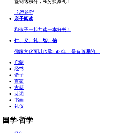
签到送积分，积分换豪礼！
立即签到
亲子阅读
和孩子一起共读一本好书！
仁、义、礼、智、信
儒家文化可以传承2500年，是有道理的。
启蒙
经书
诸子
百家
古籍
诗词
书画
礼仪
国学·哲学