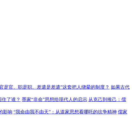
“官是官、职是职、差遣是差遣”这套把人绕晕的制度？
如果古代
困住了谁？
墨家“非命”思想给现代人的启示
从克己到推己：儒
的影响
“我命由我不由天”：从道家思想看哪吒的抗争精神
儒家