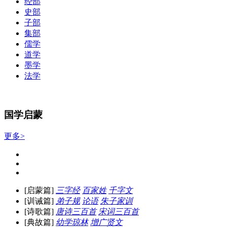
经部
史部
子部
集部
儒学
道学
墨学
法学
国学启蒙
更多>
[启蒙篇]
三字经
百家姓
千字文
[训诫篇]
弟子规
论语
朱子家训
[诗歌篇]
唐诗三百首
宋词三百首
[典故篇]
幼学琼林
增广贤文