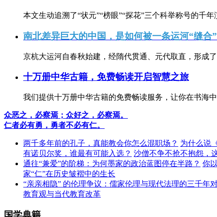
本文生动追溯了“状元”“榜眼”“探花”三个科举称号的千年
南北差异巨大的中国，是如何被一条运河“缝合
京杭大运河自春秋始建，经隋代贯通、元代取直，形成了连
十万册中华古籍，免费畅读开启智慧之旅
我们提供十万册中华古籍的免费畅读服务，让你在书海中
众恶之，必察焉；众好之，必察焉。
仁者必有勇，勇者不必有仁。
两千多年前的孔子，真能教会你怎么混职场？
为什么说
有诺贝尔奖，谁最有可能入选？
沙僧不争不抢不抱怨，
通往“兼爱”的阶梯：为何墨家的政治蓝图停在半路？
你
家“仁”在历史皱褶中的生长
“亲亲相隐” 的伦理争议：儒家伦理与现代法理的三千年
教育观与当代教育改革
国学典籍