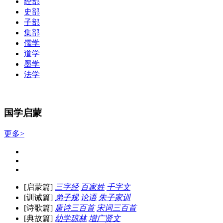
经部
史部
子部
集部
儒学
道学
墨学
法学
国学启蒙
更多>
[启蒙篇]
三字经
百家姓
千字文
[训诫篇]
弟子规
论语
朱子家训
[诗歌篇]
唐诗三百首
宋词三百首
[典故篇]
幼学琼林
增广贤文