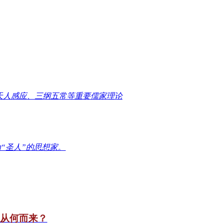
天人感应、三纲五常等重要儒家理论
“圣人”的思想家。
竟从何而来？