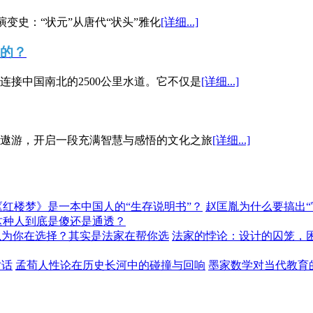
演变史：“状元”从唐代“状头”雅化
[详细...]
”的？
接中国南北的2500公里水道。它不仅是
[详细...]
遨游，开启一段充满智慧与感悟的文化之旅
[详细...]
《红楼梦》是一本中国人的“生存说明书”？
赵匡胤为什么要搞出
这种人到底是傻还是通透？
以为你在选择？其实是法家在帮你选
法家的悖论：设计的囚笼，
对话
孟荀人性论在历史长河中的碰撞与回响
墨家数学对当代教育