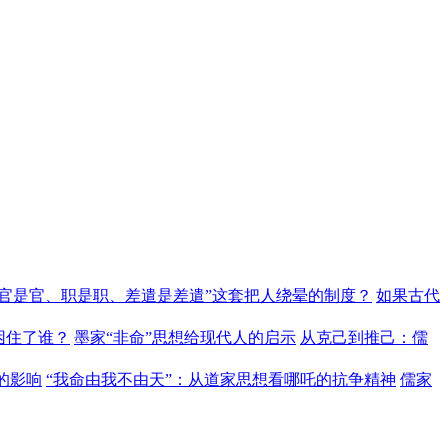
“官是官、职是职、差遣是差遣”这套把人绕晕的制度？
如果古代
困住了谁？
墨家“非命”思想给现代人的启示
从克己到推己：儒
的影响
“我命由我不由天”：从道家思想看哪吒的抗争精神
儒家