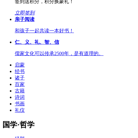
签到送积分，积分换豪礼！
立即签到
亲子阅读
和孩子一起共读一本好书！
仁、义、礼、智、信
儒家文化可以传承2500年，是有道理的。
启蒙
经书
诸子
百家
古籍
诗词
书画
礼仪
国学·哲学