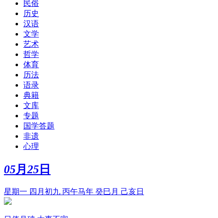
民俗
历史
汉语
文学
艺术
哲学
体育
历法
语录
典籍
文库
专题
国学答题
非遗
心理
05
月
25
日
星期一 四月初九 丙午马年 癸巳月 己亥日