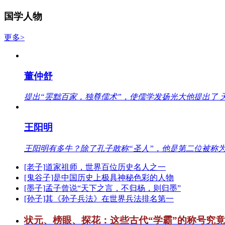
国学人物
更多>
董仲舒
提出“罢黜百家，独尊儒术”，使儒学发扬光大他提出了 
王阳明
王阳明有多牛？除了孔子敢称“圣人”，他是第二位被称为
[老子]道家祖师，世界百位历史名人之一
[鬼谷子]是中国历史上极具神秘色彩的人物
[墨子]孟子曾说“天下之言，不归杨，则归墨”
[孙子]其《孙子兵法》在世界兵法排名第一
状元、榜眼、探花：这些古代“学霸”的称号究