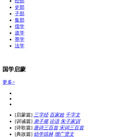
经部
史部
子部
集部
儒学
道学
墨学
法学
国学启蒙
更多>
[启蒙篇]
三字经
百家姓
千字文
[训诫篇]
弟子规
论语
朱子家训
[诗歌篇]
唐诗三百首
宋词三百首
[典故篇]
幼学琼林
增广贤文