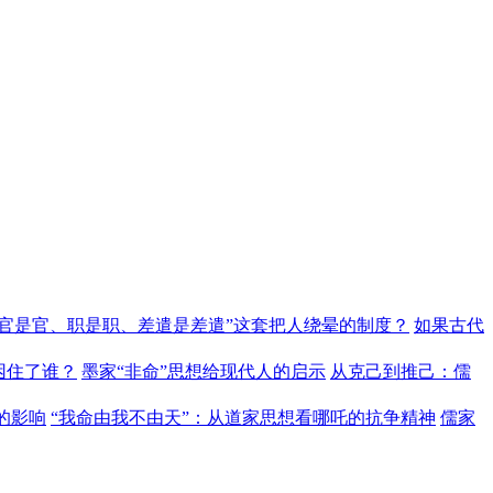
“官是官、职是职、差遣是差遣”这套把人绕晕的制度？
如果古代
困住了谁？
墨家“非命”思想给现代人的启示
从克己到推己：儒
的影响
“我命由我不由天”：从道家思想看哪吒的抗争精神
儒家