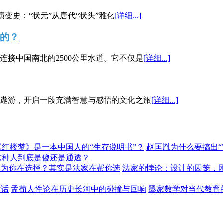
演变史：“状元”从唐代“状头”雅化
[详细...]
”的？
接中国南北的2500公里水道。它不仅是
[详细...]
遨游，开启一段充满智慧与感悟的文化之旅
[详细...]
《红楼梦》是一本中国人的“生存说明书”？
赵匡胤为什么要搞出
这种人到底是傻还是通透？
以为你在选择？其实是法家在帮你选
法家的悖论：设计的囚笼，
对话
孟荀人性论在历史长河中的碰撞与回响
墨家数学对当代教育