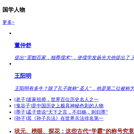
国学人物
更多>
董仲舒
提出“罢黜百家，独尊儒术”，使儒学发扬光大他提出了 
王阳明
王阳明有多牛？除了孔子敢称“圣人”，他是第二位被称为
[老子]道家祖师，世界百位历史名人之一
[鬼谷子]是中国历史上极具神秘色彩的人物
[墨子]孟子曾说“天下之言，不归杨，则归墨”
[孙子]其《孙子兵法》在世界兵法排名第一
状元、榜眼、探花：这些古代“学霸”的称号究