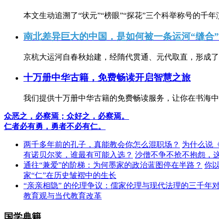
本文生动追溯了“状元”“榜眼”“探花”三个科举称号的千年
南北差异巨大的中国，是如何被一条运河“缝合
京杭大运河自春秋始建，经隋代贯通、元代取直，形成了连
十万册中华古籍，免费畅读开启智慧之旅
我们提供十万册中华古籍的免费畅读服务，让你在书海中
众恶之，必察焉；众好之，必察焉。
仁者必有勇，勇者不必有仁。
两千多年前的孔子，真能教会你怎么混职场？
为什么说
有诺贝尔奖，谁最有可能入选？
沙僧不争不抢不抱怨，
通往“兼爱”的阶梯：为何墨家的政治蓝图停在半路？
你
家“仁”在历史皱褶中的生长
“亲亲相隐” 的伦理争议：儒家伦理与现代法理的三千年
教育观与当代教育改革
国学典籍