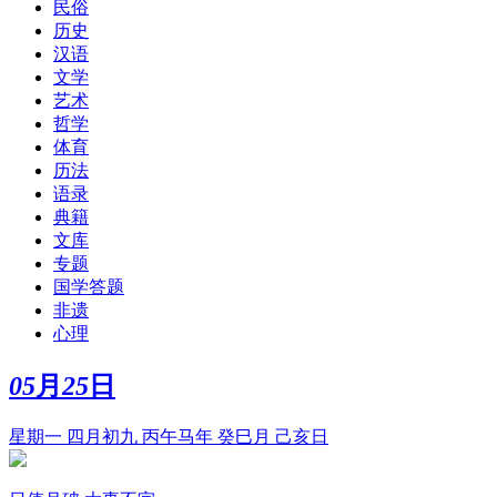
民俗
历史
汉语
文学
艺术
哲学
体育
历法
语录
典籍
文库
专题
国学答题
非遗
心理
05
月
25
日
星期一 四月初九 丙午马年 癸巳月 己亥日