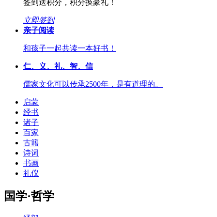
签到送积分，积分换豪礼！
立即签到
亲子阅读
和孩子一起共读一本好书！
仁、义、礼、智、信
儒家文化可以传承2500年，是有道理的。
启蒙
经书
诸子
百家
古籍
诗词
书画
礼仪
国学·哲学