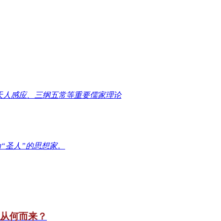
天人感应、三纲五常等重要儒家理论
“圣人”的思想家。
竟从何而来？