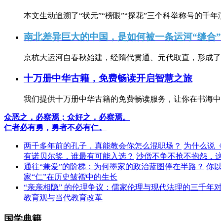
本文生动追溯了“状元”“榜眼”“探花”三个科举称号的千年
南北差异巨大的中国，是如何被一条运河“缝合
京杭大运河自春秋始建，经隋代贯通、元代取直，形成了连
十万册中华古籍，免费畅读开启智慧之旅
我们提供十万册中华古籍的免费畅读服务，让你在书海中
众恶之，必察焉；众好之，必察焉。
仁者必有勇，勇者不必有仁。
两千多年前的孔子，真能教会你怎么混职场？
为什么说
有诺贝尔奖，谁最有可能入选？
沙僧不争不抢不抱怨，
通往“兼爱”的阶梯：为何墨家的政治蓝图停在半路？
你
家“仁”在历史皱褶中的生长
“亲亲相隐” 的伦理争议：儒家伦理与现代法理的三千年
教育观与当代教育改革
国学典籍