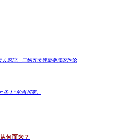
天人感应、三纲五常等重要儒家理论
“圣人”的思想家。
竟从何而来？