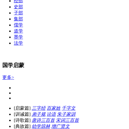
经部
史部
子部
集部
儒学
道学
墨学
法学
国学启蒙
更多>
[启蒙篇]
三字经
百家姓
千字文
[训诫篇]
弟子规
论语
朱子家训
[诗歌篇]
唐诗三百首
宋词三百首
[典故篇]
幼学琼林
增广贤文