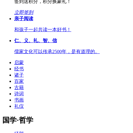
签到送积分，积分换豪礼！
立即签到
亲子阅读
和孩子一起共读一本好书！
仁、义、礼、智、信
儒家文化可以传承2500年，是有道理的。
启蒙
经书
诸子
百家
古籍
诗词
书画
礼仪
国学·哲学