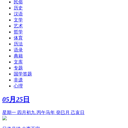
民俗
历史
汉语
文学
艺术
哲学
体育
历法
语录
典籍
文库
专题
国学答题
非遗
心理
05
月
25
日
星期一 四月初九 丙午马年 癸巳月 己亥日