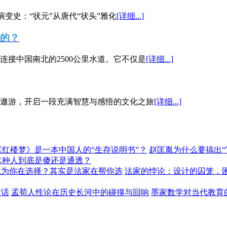
演变史：“状元”从唐代“状头”雅化
[详细...]
”的？
接中国南北的2500公里水道。它不仅是
[详细...]
遨游，开启一段充满智慧与感悟的文化之旅
[详细...]
《红楼梦》是一本中国人的“生存说明书”？
赵匡胤为什么要搞出
这种人到底是傻还是通透？
以为你在选择？其实是法家在帮你选
法家的悖论：设计的囚笼，
对话
孟荀人性论在历史长河中的碰撞与回响
墨家数学对当代教育