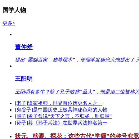
国学人物
更多>
董仲舒
提出“罢黜百家，独尊儒术”，使儒学发扬光大他提出了 
王阳明
王阳明有多牛？除了孔子敢称“圣人”，他是第二位被称为
[老子]道家祖师，世界百位历史名人之一
[鬼谷子]是中国历史上极具神秘色彩的人物
[墨子]孟子曾说“天下之言，不归杨，则归墨”
[孙子]其《孙子兵法》在世界兵法排名第一
状元、榜眼、探花：这些古代“学霸”的称号究