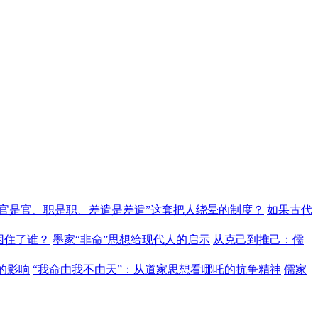
“官是官、职是职、差遣是差遣”这套把人绕晕的制度？
如果古代
困住了谁？
墨家“非命”思想给现代人的启示
从克己到推己：儒
的影响
“我命由我不由天”：从道家思想看哪吒的抗争精神
儒家